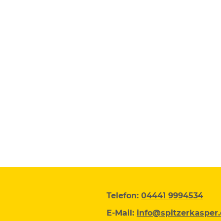
Telefon:
04441 9994534
E-Mail:
info@spitzerkasper