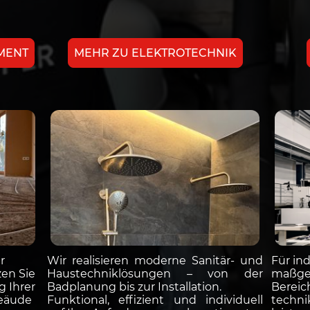
MENT
MEHR ZU ELEKTROTECHNIK
er
Wir realisieren moderne Sanitär- und
Für ind
zen Sie
Haustechniklösungen – von der
maßges
 Ihrer
Badplanung bis zur Installation.
Bereic
eäude
Funktional, effizient und individuell
technik