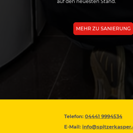
auf den neuesten Stand.
MEHR ZU SANIERUNG
Telefon:
04441 9994534
E-Mail:
info@spitzerkasper