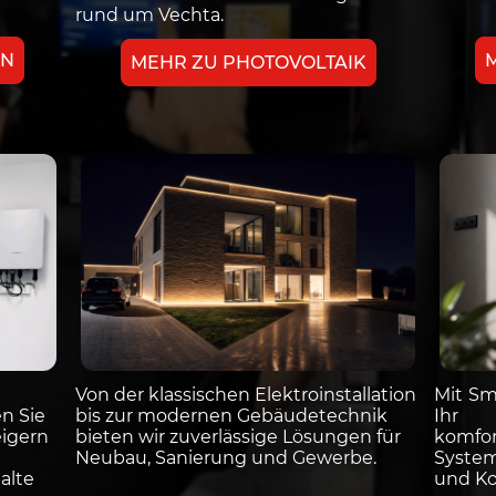
rund um Vechta.
EN
MEHR ZU PHOTOVOLTAIK
Von der klassischen Elektroinstallation
Mit Sm
n Sie
bis zur modernen Gebäudetechnik
Ihr 
eigern
bieten wir zuverlässige Lösungen für
komfor
Neubau, Sanierung und Gewerbe.
System
alte
und Ko