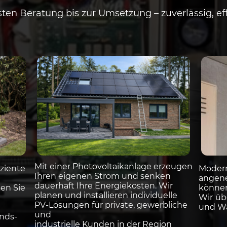
sten Beratung bis zur Umsetzung – zuverlässig, effi
Mit einer Photovoltaikanlage erzeugen
ziente
Moder
Ihren eigenen Strom und senken
ange
dauerhaft Ihre Energiekosten. Wir
ten Sie
können 
planen und installieren individuelle
Wir üb
PV-Lösungen für private, gewerbliche
und Wa
und
nds-
industrielle Kunden in der Region