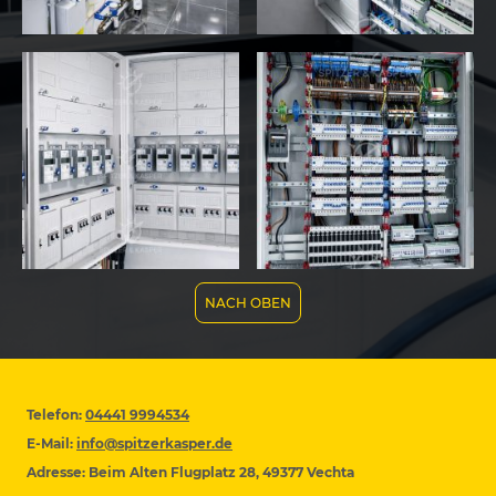
NACH OBEN
Telefon:
04441 9994534
E-Mail:
info@spitzerkasper.de
Adresse: Beim Alten Flugplatz 28, 49377 Vechta